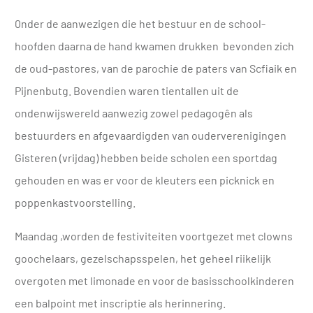
0nder de aanwezigen die het bestuur en de school­
hoofden daarna de hand kwamen drukken bevonden zich
de oud-pastores, van de parochie de paters van Scfiaik en
Pijnenbutg. Bo­vendien waren tientallen uit de
ondenwijswereld aanwezig zowel pedagogên als
bestuurders en afgevaar­digden van ouderverenigingen
Gisteren (vrijdag) hebben beide scholen een sportdag
gehouden en was er voor de kleuters een picknick en
poppenkastvoorstelling.
Maandag ,worden de festi­viteiten voortgezet met clowns
goochelaars, gezel­schapsspelen, het geheel riikelijk
overgoten met li­monade en voor de basis­schoolkinderen
een balpoint met inscriptie als herinne­ring.