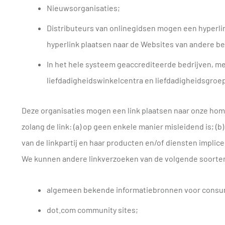
Nieuwsorganisaties;
Distributeurs van onlinegidsen mogen een hyperlin
hyperlink plaatsen naar de Websites van andere bedr
In het hele systeem geaccrediteerde bedrijven, me
liefdadigheidswinkelcentra en liefdadigheidsgroe
Deze organisaties mogen een link plaatsen naar onze hom
zolang de link: (a) op geen enkele manier misleidend is; (
van de linkpartij en haar producten en/of diensten implicee
We kunnen andere linkverzoeken van de volgende soorte
algemeen bekende informatiebronnen voor consum
dot.com community sites;