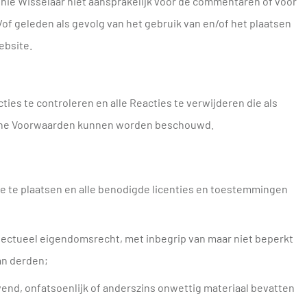
nie Wisselaar niet aansprakelijk voor de commentaren of voor
of geleden als gevolg van het gebruik van en/of het plaatsen
ebsite.
ies te controleren en alle Reacties te verwijderen die als
mene Voorwaarden kunnen worden beschouwd.
e te plaatsen en alle benodigde licenties en toestemmingen
ectueel eigendomsrecht, met inbegrip van maar niet beperkt
an derden;
vend, onfatsoenlijk of anderszins onwettig materiaal bevatten