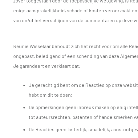
zover toegestaan door de toepasselijke wetgeving, is Reü
enige aansprakelijkheid, schade of kosten veroorzaakt en/
van en/of het verschijnen van de commentaren op deze w
Reünie Wisselaar behoudt zich het recht voor om alle React
ongepast, beledigend of een schending van deze Alge
Je garandeert en verklaart dat:
Je gerechtigd bent om de Reacties op onze websit
hebt om dit te doen;
De opmerkingen geen inbreuk maken op enig intell
tot auteursrechten, patenten of handelsmerken v
De Reacties geen lasterlijk, smadelijk, aanstootge