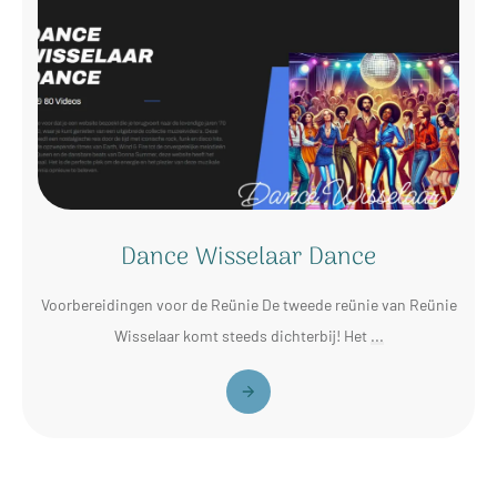
Dance Wisselaar Dance
Voorbereidingen voor de Reünie De tweede reünie van Reünie
Wisselaar komt steeds dichterbij! Het
...